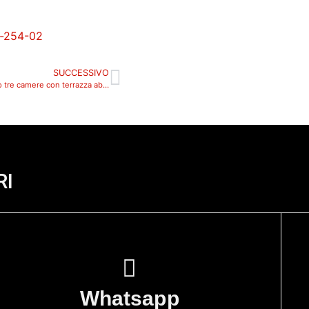
SUCCESSIVO
Limena, nuova costruzione, appartamento tre camere con terrazza abitabile_359_A5
RI
Whatsapp