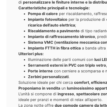
di
personalizzare le finiture interne e la distrib
Caratteristiche principali e tecnologie:
Pompa di calore
per riscaldamento, raffres
Impianto fotovoltaico
per la produzione di 
ricarica dell’auto elettrica
;
Riscaldamento a pavimento
di tipo radiant
Impianto di raffrescamento idronico
, pred
Sistema VMC (ventilazione meccanica cont
Impianto FTTH in fibra ottica
a banda ultra 
Ulteriori plus:
Illuminazione delle parti comuni con
luci L
Serramenti esterni in PVC con triplo vetro
Porte interne
con cerniere a scomparsa e ma
Zerbini personalizzati
.
Soluzione ideale per chi cerca
comfort, efficienz
Proponiamo in vendita
un
luminosissimo appart
L’unità si compone di
ingresso
,
spettacolare zon
ideale per pranzi e momenti di relax all’aperto.
La zona notte offre
due comode camere da lett