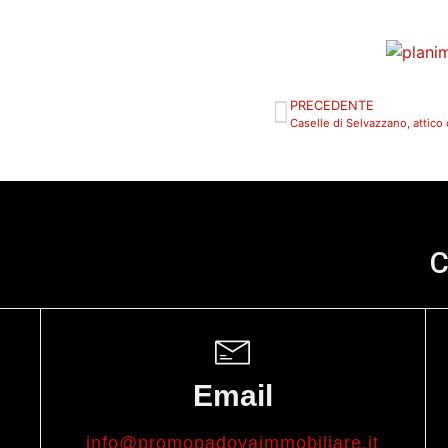
PRECEDENTE
C
Email
info@promopadovaimmobiliare.it