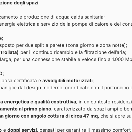
uzione degli spazi
.
camento e produzione di acqua calda sanitaria;
energia elettrica a servizio della pompa di calore e dei co
e;
isposto per due split a parete (zona giorno e zona notte);
rollata)
per il continuo ricambio e la filtrazione dell’aria;
larga, per una connessione stabile e veloce fino a 1.000 Mb
ED
;
, posa certificata e
avvolgibili motorizzati
;
niglie dal design moderno, coordinate con il portoncino d
a energetica e qualità costruttiva
, in un contesto residenz
amento al primo piano
, caratterizzato da spazi ampi e ben 
a giorno con angolo cottura di circa 47 mq
, che si apre s
o
e
doppi servizi
, pensati per garantire il massimo comfort 