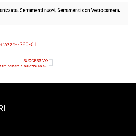
ccanizzata, Serramenti nuovi, Serramenti con Vetrocamera,
SUCCESSIVO
Padova, zona Brusegana, nuovo attico con tre camere e terrazze abitabili_360_M
RI