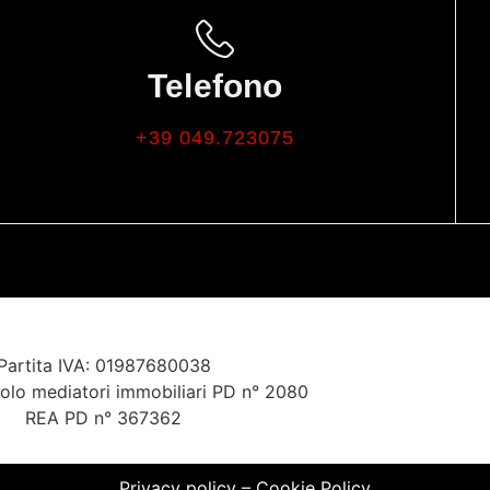
Telefono
+39 049.723075
Partita IVA: 01987680038
uolo mediatori immobiliari PD n° 2080
REA PD n° 367362
Privacy policy
–
Cookie Policy