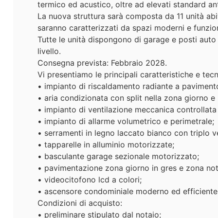
termico ed acustico, oltre ad elevati standard anti
La nuova struttura sarà composta da 11 unità abita
saranno caratterizzati da spazi moderni e funzion
Tutte le unità dispongono di garage e posti auto c
livello.
Consegna prevista: Febbraio 2028.
Vi presentiamo le principali caratteristiche e t
• impianto di riscaldamento radiante a paviment
• aria condizionata con split nella zona giorno e
• impianto di ventilazione meccanica controllata (
• impianto di allarme volumetrico e perimetrale;
• serramenti in legno laccato bianco con triplo 
• tapparelle in alluminio motorizzate;
• basculante garage sezionale motorizzato;
• pavimentazione zona giorno in gres e zona not
• videocitofono lcd a colori;
• ascensore condominiale moderno ed efficiente
Condizioni di acquisto:
• preliminare stipulato dal notaio;