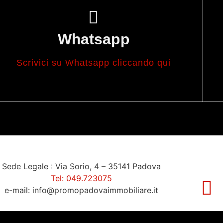
Whatsapp
Scrivici su Whatsapp cliccando qui
Sede Legale : Via Sorio, 4 – 35141 Padova
Tel: 049.723075
e-mail: info@promopadovaimmobiliare.it