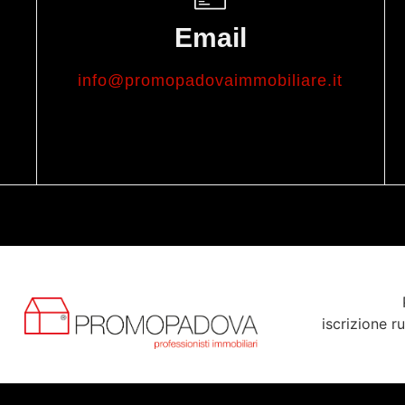
Email
info@promopadovaimmobiliare.it
iscrizione r