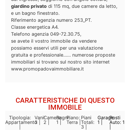
giardino privato
di 115 mq, due camere da letto,
e un bagno finestrato.
Riferimento agenzia numero 253_PT.
Classe energetica A4.
Telefono agenzia 049-72.30.75,
se avete il vostro immobile da vendere
possiamo esservi utili per una valutazione
gratuita e professionale…… numerose proposte
immobiliari si trovano sul nostro sito internet
www.promopadovaimmobiliare.it
CARATTERISTICHE DI QUESTO
IMMOBILE
Tipologia:
Vani:
Camere:
Bagni:
Piano:
Piani
Garage:
Posti
Appartamento
3 |
2 |
1 |
Terra |
Totali:
1 |
Auto: 1
|
3 |
|