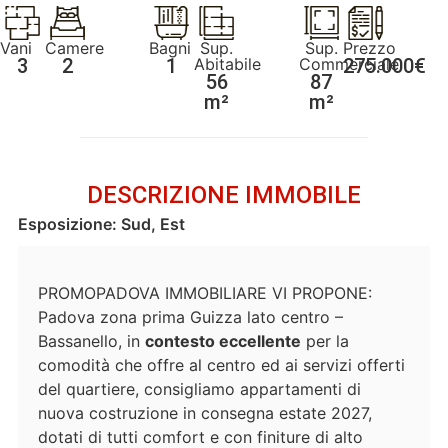
Vani
Camere
Bagni
Sup.
Sup.
Prezzo
3
2
1
Abitabile
Commerciale
275.000€
56
87
m²
m²
DESCRIZIONE IMMOBILE
Esposizione: Sud, Est
PROMOPADOVA IMMOBILIARE VI PROPONE:
Padova zona prima Guizza lato centro –
Bassanello, in
contesto eccellente
per la
comodità che offre al centro ed ai servizi offerti
del quartiere, consigliamo appartamenti di
nuova costruzione in consegna estate 2027,
dotati di tutti comfort e con finiture di alto