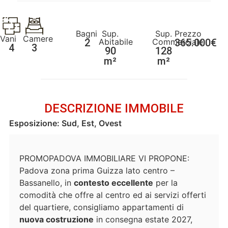
Bagni
Sup.
Sup.
Prezzo
Vani
Camere
2
Abitabile
Commerciale
365.000€
4
3
90
128
m²
m²
DESCRIZIONE IMMOBILE
Esposizione: Sud, Est, Ovest
PROMOPADOVA IMMOBILIARE VI PROPONE:
Padova zona prima Guizza lato centro –
Bassanello, in
contesto eccellente
per la
comodità che offre al centro ed ai servizi offerti
del quartiere, consigliamo appartamenti di
nuova costruzione
in consegna estate 2027,